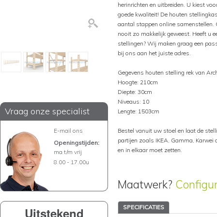
herinrichten en uitbreiden. U kiest voo
goede kwaliteit! De houten stellingka
aantal stappen online samenstellen. 
nooit zo makkelijk geweest. Heeft u ee
stellingen? Wij maken graag een pass
bij ons aan het juiste adres.
Gegevens houten stelling rek van Arc
Hoogte: 210cm
Diepte: 30cm
Niveaus: 10
Vraag onze specialist
Lengte: 1503cm
E-mail ons
Bestel vanuit uw stoel en laat de stelli
partijen zoals IKEA, Gamma, Karwei of
Openingstijden:
en in elkaar moet zetten.
ma t/m vrij
8.00 - 17.00u
Maatwerk?
Configu
SPECIFICATIES
Uitstekend