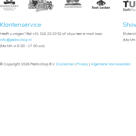
Klantenservice
Sho
Heeft u vragen? Bel +31 318 20 20 52 of stuur een e-mail naar
Elsters
info@pedroshop.nl
(Ma t/m 
(Ma t/m vr 8.00 - 17.00 uur)
© Copyright 2026 Pedroshop B.V.
Disclaimer
|
Privacy
|
Algemene Voorwaarden