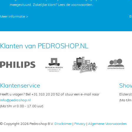
meegestuurd. Zakelijke klant?
Lees de voorwaarden
.
Meer informatie >
B
Klanten van PEDROSHOP.NL
Klantenservice
Sho
Heeft u vragen? Bel +31 318 20 20 52 of stuur een e-mail naar
Elsters
info@pedroshop.nl
(Ma t/m 
(Ma t/m vr 8.00 - 17.00 uur)
© Copyright 2026 Pedroshop B.V.
Disclaimer
|
Privacy
|
Algemene Voorwaarden