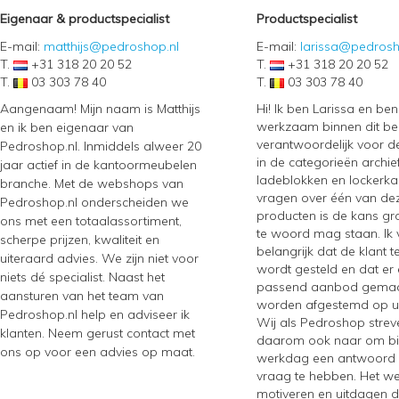
Eigenaar & productspecialist
Productspecialist
E-mail:
matthijs@pedroshop.nl
E-mail:
larissa@pedrosh
T.
+31 318 20 20 52
T.
+31 318 20 20 52
T.
03 303 78 40
T.
03 303 78 40
Aangenaam! Mijn naam is Matthijs
Hi! Ik ben Larissa en be
werkzaam binnen dit bedr
en ik ben eigenaar van
verantwoordelijk voor d
Pedroshop.nl. Inmiddels alweer 20
in de categorieën archie
jaar actief in de kantoormeubelen
ladeblokken en lockerkas
branche. Met de webshops van
vragen over één van de
Pedroshop.nl onderscheiden we
producten is de kans gro
ons met een totaalassortiment,
te woord mag staan. Ik 
scherpe prijzen, kwaliteit en
belangrijk dat de klant 
uiteraard advies. We zijn niet voor
wordt gesteld en dat er
niets dé specialist. Naast het
passend aanbod gemaa
aansturen van het team van
worden afgestemd op 
Pedroshop.nl help en adviseer ik
Wij als Pedroshop strev
klanten. Neem gerust contact met
daarom ook naar om bi
ons op voor een advies op maat.
werkdag een antwoord
vraag te hebben. Het werk
motiveren en uitdagen d