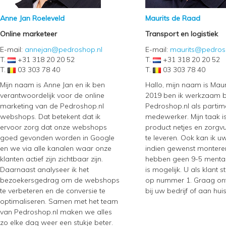
Anne Jan Roeleveld
Maurits de Raad
Online marketeer
Transport en logistiek
E-mail:
annejan@pedroshop.nl
E-mail:
maurits@pedros
T.
+31 318 20 20 52
T.
+31 318 20 20 52
T.
03 303 78 40
T.
03 303 78 40
Mijn naam is Anne Jan en ik ben
Hallo, mijn naam is Maur
verantwoordelijk voor de online
2019 ben ik werkzaam b
marketing van de Pedroshop.nl
Pedroshop.nl als partime
webshops. Dat betekent dat ik
medewerker. Mijn taak 
ervoor zorg dat onze webshops
product netjes en zorgvul
goed gevonden worden in Google
te leveren. Ook kan ik u
en we via alle kanalen waar onze
indien gewenst montere
klanten actief zijn zichtbaar zijn.
hebben geen 9-5 mentalit
Daarnaast analyseer ik het
is mogelijk. U als klant s
bezoekersgedrag om de webshops
op nummer 1. Graag ont
te verbeteren en de conversie te
bij uw bedrijf of aan huis
optimaliseren. Samen met het team
van Pedroshop.nl maken we alles
zo elke dag weer een stukje beter.