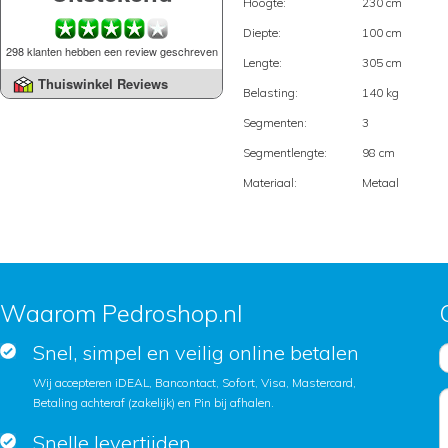
Hoogte:
230 cm
Diepte:
100 cm
298 klanten hebben een review geschreven
Lengte:
305 cm
Thuiswinkel Reviews
Belasting:
140 kg
Segmenten:
3
Segmentlengte:
98 cm
Materiaal:
Metaal
Waarom Pedroshop.nl
Snel, simpel en veilig online betalen
Wij accepteren iDEAL, Bancontact, Sofort, Visa, Mastercard,
Betaling achteraf (zakelijk) en Pin bij afhalen.
Snelle levertijden