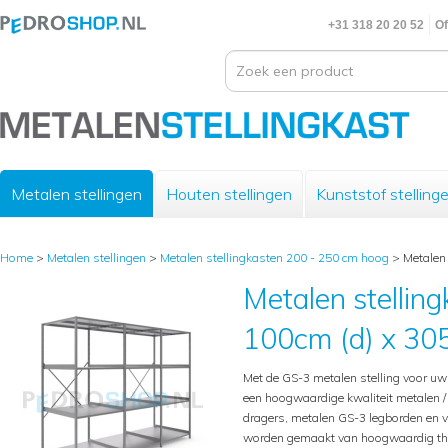
+31 318 20 20 52
Of
Metalen stellingen
Houten stellingen
Kunststof stelling
Home
>
Metalen stellingen
>
Metalen stellingkasten 200 - 250 cm hoog
>
Metalen 
Metalen stelling
100cm (d) x 305
Met de GS-3 metalen stelling voor u
een hoogwaardige kwaliteit metalen / i
dragers, metalen GS-3 legborden en v
worden gemaakt van hoogwaardig therm