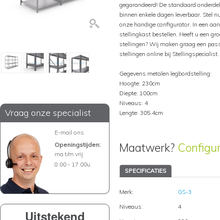
gegarandeerd! De standaard onderdel
binnen enkele dagen leverbaar. Stel 
onze handige configurator. In een aa
stellingkast bestellen. Heeft u een gr
stellingen? Wij maken graag een pass
stellingen online bij Stellingspecialist.
Gegevens metalen legbordstelling:
Hoogte: 230cm
Diepte: 100cm
Niveaus: 4
Vraag onze specialist
Lengte: 305.4cm
E-mail ons
Maatwerk?
Configu
Openingstijden:
ma t/m vrij
8.00 - 17.00u
SPECIFICATIES
Merk:
GS-3
Niveaus:
4
Uitstekend