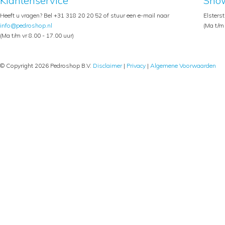
Klantenservice
Sho
Heeft u vragen? Bel +31 318 20 20 52 of stuur een e-mail naar
Elsters
info@pedroshop.nl
(Ma t/m 
(Ma t/m vr 8.00 - 17.00 uur)
© Copyright 2026 Pedroshop B.V.
Disclaimer
|
Privacy
|
Algemene Voorwaarden