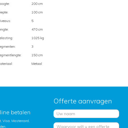
oogte:
200 cm
iepte:
100 cm
iveaus:
5
engte:
470 cm
elasting:
1025 kg
egmenten:
3
egmentlengte:
150 cm
ateriaal:
Metaal
Offerte aanvragen
nline betalen
, Visa, Mastercard,
alen.