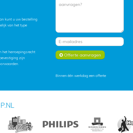
an kunt u uw bestelling
lijk van het type
 het herroepingsrecht
Offerte aanvragen
lbevestiging zijn
oorwaarden
.
Binnen één werkdag een offerte
P.NL