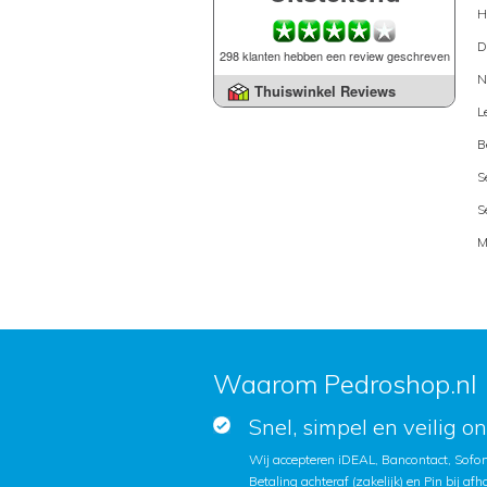
H
D
298 klanten hebben een review geschreven
N
Thuiswinkel Reviews
L
B
S
S
M
Waarom Pedroshop.nl
Snel, simpel en veilig o
Wij accepteren iDEAL, Bancontact, Sofort
Betaling achteraf (zakelijk) en Pin bij afh